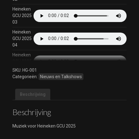
Heineken
GCU 2025
03
Heineken
GCU 2025
04
Heineken
GCU 2025
05
SKU:
HG-001
Categorieën:
Nieuws en Talkshows
Heineken
GCU 2025
06
Beschrijving
Heineken
GCU 2025
Beschrijving
07
Heineken
Muziek voor Heineken GCU 2025
GCU 2025
08