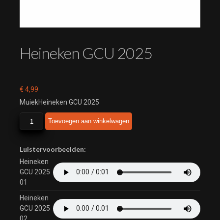
Heineken GCU 2025
€
4,99
MuiekHeineken GCU 2025
Heineken
Toevoegen aan winkelwagen
GCU
2025
aantal
Luistervoorbeelden:
Heineken
GCU 2025
01
Heineken
GCU 2025
02