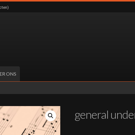
cten)
ER ONS
general unde