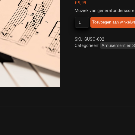
€
9,99
Muziek van general underscore
general
Toevoegen aan winkelw
underscore
onp
2015
SKU:
GUSO-002
aantal
Categorieën:
Amusement en 