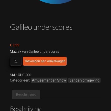
Galileo underscores
€
9,99
Muziek van Galileo underscores
Galileo
Toevoegen aan winkelwagen
underscores
aantal
SKU:
GUS-001
Categorieën:
Amusement en Show
Zendervormgeving
Beschrijving
Beschrijving