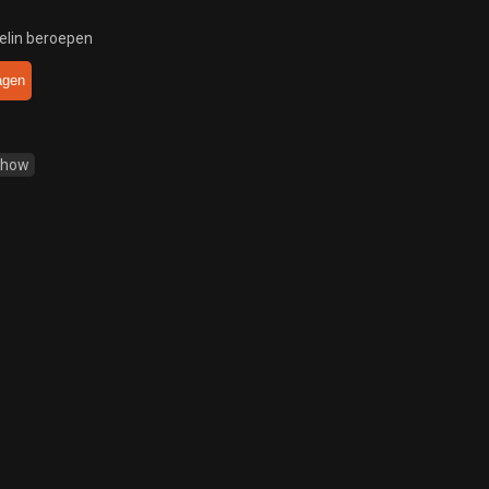
elin beroepen
agen
Show