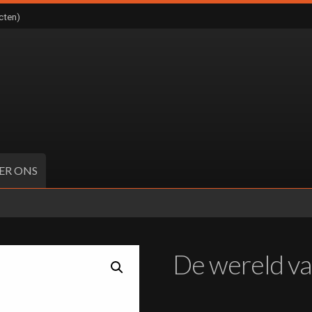
cten)
ER ONS
De wereld va