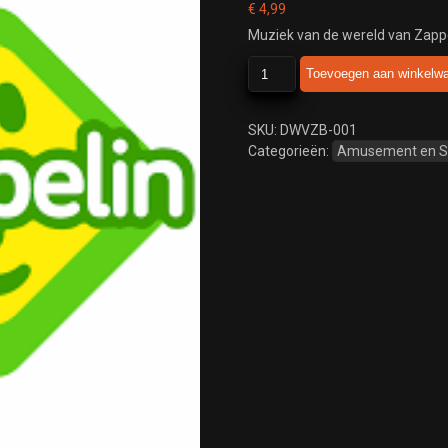
€
4,99
Muziek van de wereld van Zapp
De
Toevoegen aan winkelw
wereld
van
zappelin
SKU:
DWVZB-001
beroepen
Categorieën:
Amusement en 
aantal