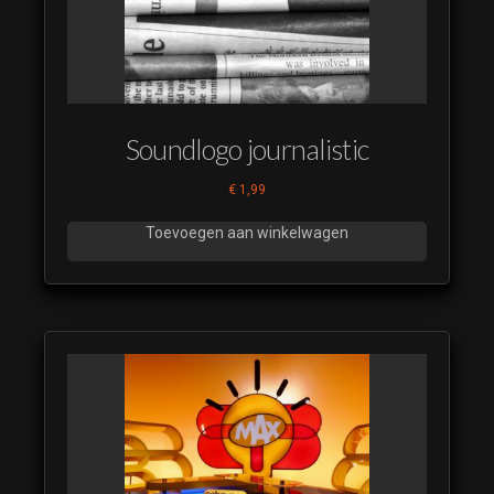
De Drop
SMP 16
De Drop
SMP 17
Soundlogo journalistic
De Drop
SMP 18
€
1,99
De Drop
Toevoegen aan winkelwagen
SMP 19
De Drop
SMP 20
De Drop
SMP 21