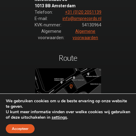
1013 BB Amsterdam
Telefoon:
+31 (0)20 2051139
E-mail:
info@smprecords.nl
KVK-nummer:
54130964
Algemene
Algemene
voorwaarden:
voorwaarden
Route
We gebruiken cookies om u de beste ervaring op onze website
te geven.
Plan hier uw route naar SMP-
U kunt meer informatie vinden over welke cookies wij gebruiken
Records.
of deze uitschakelen in
settings
.
Bezoek alleen op afspraak.
Accepteer