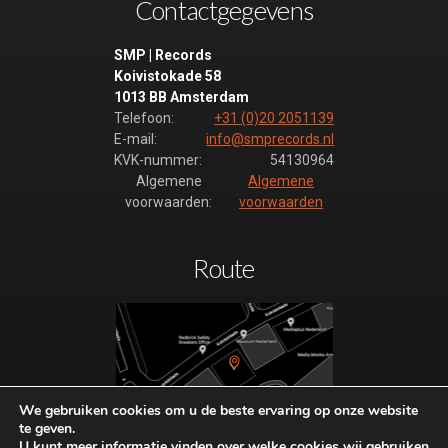
Contactgegevens
SMP | Records
Koivistokade 58
1013 BB Amsterdam
Telefoon:
+31 (0)20 2051139
E-mail:
info@smprecords.nl
KVK-nummer:
54130964
Algemene
Algemene
voorwaarden:
voorwaarden
Route
We gebruiken cookies om u de beste ervaring op onze website
te geven.
Plan hier uw route naar SMP-
U kunt meer informatie vinden over welke cookies wij gebruiken