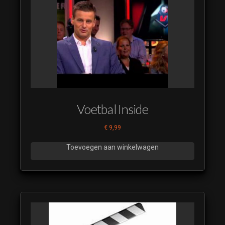
Carwars 31
(luistervoorbeeld)
Carwars 32
(luistervoorbeeld)
Carwars 33
(luistervoorbeeld)
Carwars 34
(luistervoorbeeld)
Voetbal Inside
Carwars 35
(luistervoorbeeld)
€
9,99
Carwars 36
Toevoegen aan winkelwagen
(luistervoorbeeld)
Carwars 37
(luistervoorbeeld)
Carwars 38
(luistervoorbeeld)
Carwars 39