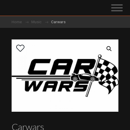
Home
Music
Carwars
Carwars