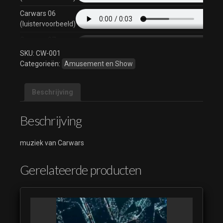
Carwars 06
(luistervoorbeeld)
Carwars 07
(luistervoorbeeld)
SKU:
CW-001
Categorieën:
Amusement en Show
Carwars 08
(luistervoorbeeld)
Beschrijving
Carwars 09
(luistervoorbeeld)
Beschrijving
Carwars 10
(luistervoorbeeld)
muziek van Carwars
Carwars 11
(luistervoorbeeld)
Gerelateerde producten
Carwars 12
(luistervoorbeeld)
Carwars 13
(luistervoorbeeld)