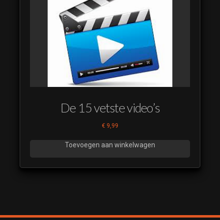
(luistervoorbeeld)
Carwars 40
(luistervoorbeeld)
Carwars 41
(luistervoorbeeld)
Carwars 42
(luistervoorbeeld)
Carwars 43
De 15 vetste video’s
(luistervoorbeeld)
Carwars 44
€
9,99
(luistervoorbeeld)
Toevoegen aan winkelwagen
Carwars 45
(luistervoorbeeld)
Carwars 46
(luistervoorbeeld)
Carwars 47
(luistervoorbeeld)