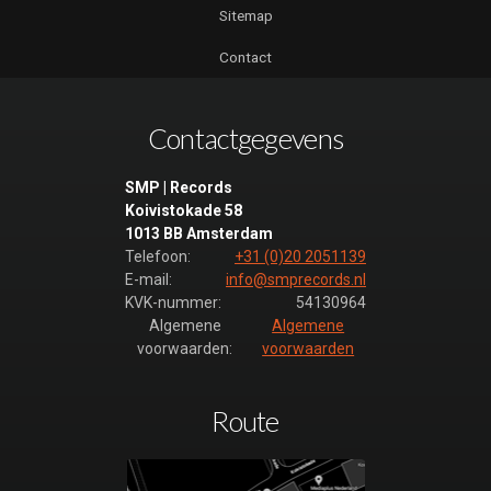
Carwars 48
Sitemap
(luistervoorbeeld)
Contact
Carwars 49
(luistervoorbeeld)
Contactgegevens
Carwars 50
(luistervoorbeeld)
SMP | Records
Carwars 51
Koivistokade 58
(luistervoorbeeld)
1013 BB Amsterdam
Carwars 52
Telefoon:
+31 (0)20 2051139
(luistervoorbeeld)
E-mail:
info@smprecords.nl
KVK-nummer:
54130964
Carwars 53
Algemene
Algemene
(luistervoorbeeld)
voorwaarden:
voorwaarden
Carwars 54
(luistervoorbeeld)
Route
Carwars 55
(luistervoorbeeld)
Carwars 56