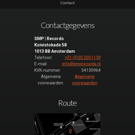
Contact
euro quiz 35
(luistervoorbeeld)
Bingo de 100000
Contactgegevens
euro quiz 36
(luistervoorbeeld)
SMP | Records
Bingo de 100000
Koivistokade 58
euro quiz 37
1013 BB Amsterdam
(luistervoorbeeld)
Telefoon:
+31 (0)20 2051139
E-mail:
info@smprecords.nl
Bingo de 100000
KVK-nummer:
54130964
euro quiz 38
Algemene
Algemene
(luistervoorbeeld)
voorwaarden:
voorwaarden
Bingo de 100000
euro quiz 39
(luistervoorbeeld)
Route
Bingo de 100000
euro quiz 40
(luistervoorbeeld)
Bingo de 100000