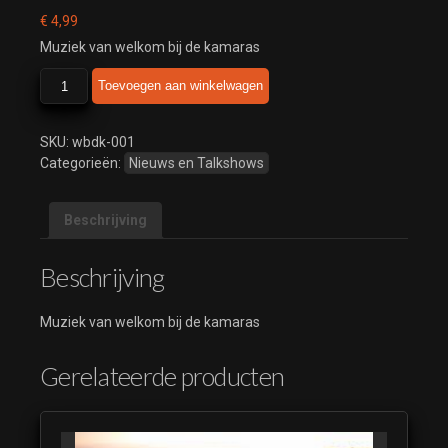
€
4,99
Muziek van welkom bij de kamaras
welkom
Toevoegen aan winkelwagen
bij
de
kamaras
SKU:
wbdk-001
aantal
Categorieën:
Nieuws en Talkshows
Beschrijving
Beschrijving
Muziek van welkom bij de kamaras
Gerelateerde producten