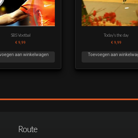
SBS Voetbal
Today’s the day
€
9,99
€
9,99
voegen aan winkelwagen
Toevoegen aan winkelwa
Route