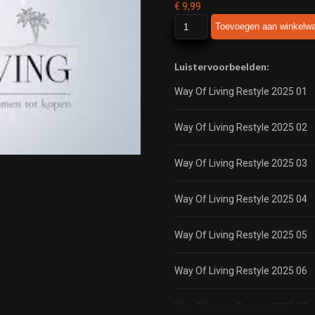
€
9,99
Way
Toevoegen aan winkelw
of
Living
Restyle
Luistervoorbeelden:
2025
Way Of Living Restyle 2025 01
aantal
Way Of Living Restyle 2025 02
Way Of Living Restyle 2025 03
Way Of Living Restyle 2025 04
Way Of Living Restyle 2025 05
Way Of Living Restyle 2025 06
Way Of Living Restyle 2025 07