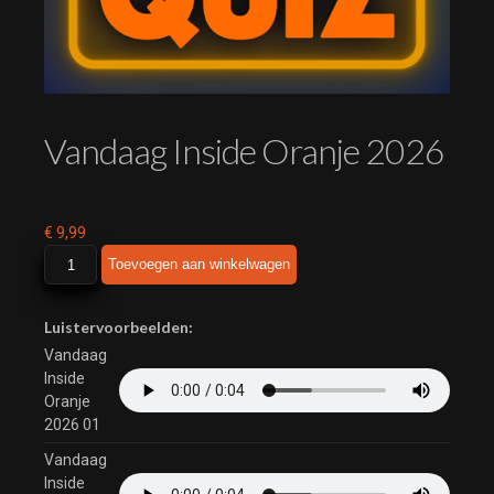
Vandaag Inside Oranje 2026
€
9,99
Vandaag
Toevoegen aan winkelwagen
Inside
Oranje
2026
Luistervoorbeelden:
aantal
Vandaag
Inside
Oranje
2026 01
Vandaag
Inside