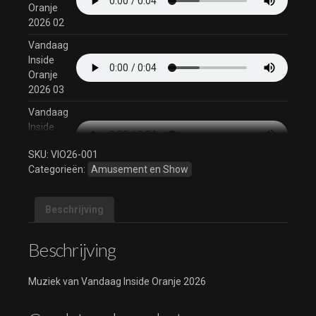
Oranje
2026 02
Vandaag
Inside
Oranje
2026 03
Vandaag
Inside
Oranje
SKU:
VIO26-001
2026 04
Categorieën:
Amusement en Show
Vandaag
Inside
Oranje
Beschrijving
2026 05
Beschrijving
Vandaag
Inside
Oranje
Muziek van Vandaag Inside Oranje 2026
2026 06
Vandaag