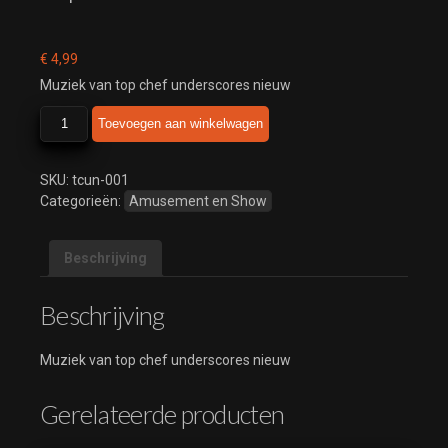
€
4,99
Muziek van top chef underscores nieuw
top
Toevoegen aan winkelwagen
chef
underscores
nieuw
SKU:
tcun-001
aantal
Categorieën:
Amusement en Show
Beschrijving
Beschrijving
Muziek van top chef underscores nieuw
Gerelateerde producten