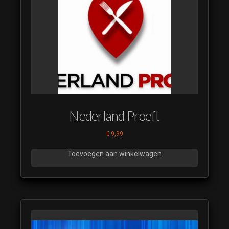
Generic Latin 22
(luistervoorbeeld)
The Voice 2020
Generic Latin 23
(luistervoorbeeld)
The Voice 2020
Generic Latin 24
(luistervoorbeeld)
The Voice 2020
Nederland Proeft
Generic Latin 25
(luistervoorbeeld)
€
9,99
The Voice 2020
Generic Latin 26
Toevoegen aan winkelwagen
(luistervoorbeeld)
The Voice 2020
Generic Latin 27
(luistervoorbeeld)
The Voice 2020
Generic Latin 28