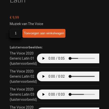
€
9,99
Muziek van The Voice
The
Toevoegen aan winkelwagen
Voice
2020
Generic
Luistervoorbeelden:
Latin
The Voice 2020
aantal
Generic Latin 01
(luistervoorbeeld)
The Voice 2020
Generic Latin 02
(luistervoorbeeld)
The Voice 2020
Generic Latin 03
(luistervoorbeeld)
The Voice 2020