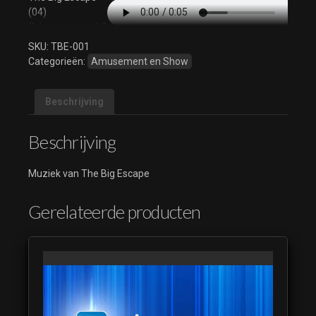
(04)
(luistervoorbeeld)
SKU:
TBE-001
The Big Escape
Categorieën:
Amusement en Show
(05)
(luistervoorbeeld)
The Big Escape
Beschrijving
(06)
(luistervoorbeeld)
Beschrijving
The Big Escape
(07)
Muziek van The Big Escape
(luistervoorbeeld)
The Big Escape
Gerelateerde producten
(08)
(luistervoorbeeld)
The Big Escape
(09)
(luistervoorbeeld)
The Big Escape