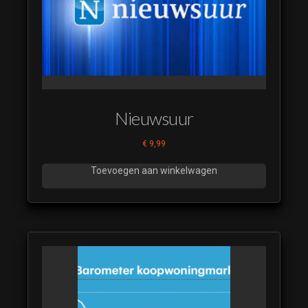
(10)
(luistervoorbeeld)
The Big Escape
(11)
(luistervoorbeeld)
The Big Escape
(12)
Nieuwsuur
(luistervoorbeeld)
€
9,99
The Big Escape
(13)
Toevoegen aan winkelwagen
(luistervoorbeeld)
The Big Escape
(14)
(luistervoorbeeld)