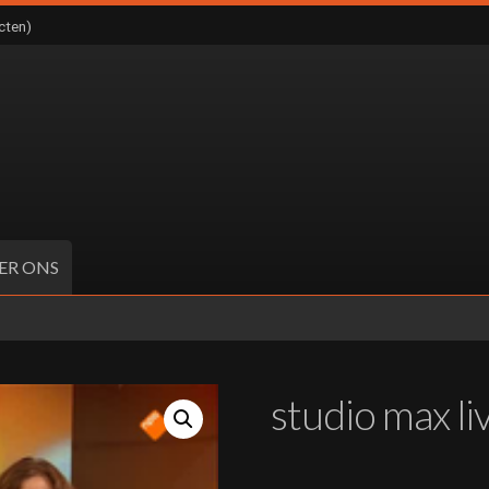
cten)
ER ONS
studio max li