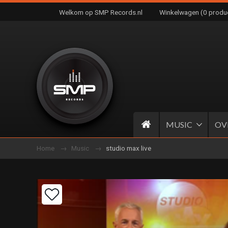
Welkom op SMP Records.nl
Winkelwagen (0 produ
MUSIC
OV
Home
Music
studio max live