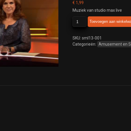
€
1,99
Muziek van studio max live
studio
Toevoegen aan winkelw
max
live
aantal
SKU:
sml13-001
Categorieën:
Amusement en 