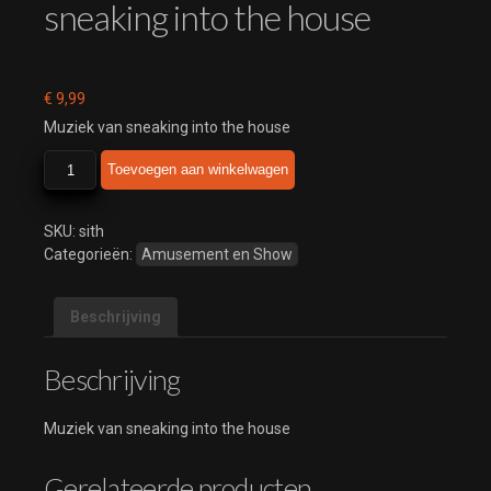
sneaking into the house
€
9,99
Muziek van sneaking into the house
sneaking
Toevoegen aan winkelwagen
into
the
house
SKU:
sith
aantal
Categorieën:
Amusement en Show
Beschrijving
Beschrijving
Muziek van sneaking into the house
Gerelateerde producten