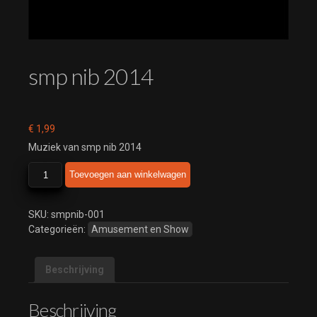
smp nib 2014
€
1,99
Muziek van smp nib 2014
smp
Toevoegen aan winkelwagen
nib
2014
aantal
SKU:
smpnib-001
Categorieën:
Amusement en Show
Beschrijving
Beschrijving