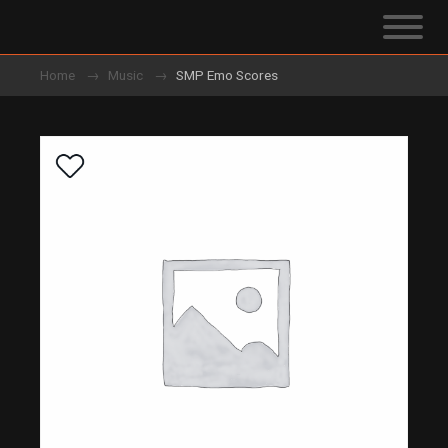
Home
Music
SMP Emo Scores