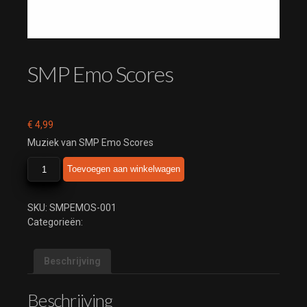
SMP Emo Scores
€
4,99
Muziek van SMP Emo Scores
SMP
Toevoegen aan winkelwagen
Emo
Scores
aantal
SKU:
SMPEMOS-001
Categorieën:
Beschrijving
Beschrijving