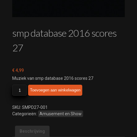
smp database 2016 scores
27
€
4,99
Muziek van smp database 2016 scores 27
smp
Toevoegen aan winkelwagen
database
2016
scores
SKU:
SMPD27-001
27
Categorieën:
Amusement en Show
aantal
Beschrijving