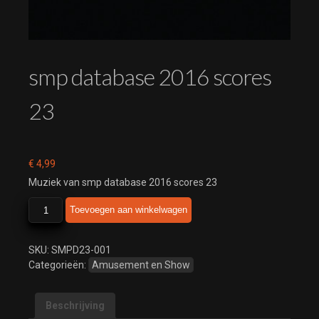
smp database 2016 scores
23
€
4,99
Muziek van smp database 2016 scores 23
smp
Toevoegen aan winkelwagen
database
2016
scores
SKU:
SMPD23-001
23
Categorieën:
Amusement en Show
aantal
Beschrijving