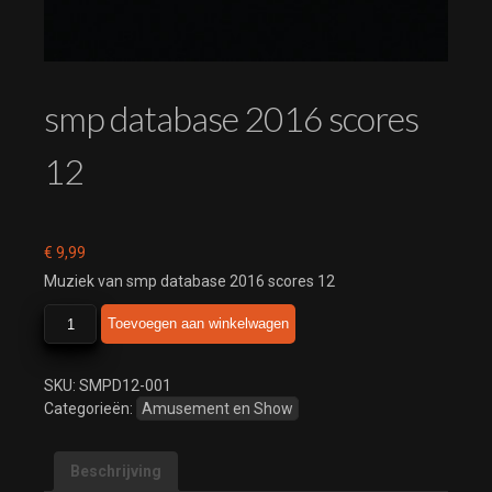
smp database 2016 scores
12
€
9,99
Muziek van smp database 2016 scores 12
smp
Toevoegen aan winkelwagen
database
2016
scores
SKU:
SMPD12-001
12
Categorieën:
Amusement en Show
aantal
Beschrijving