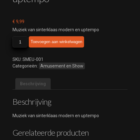
€
9,99
Muziek van sinterklaas modern en uptempo
sinterklaas
Toevoegen aan winkelwagen
modern
en
uptempo
SKU:
SMEU-001
aantal
Categorieën:
Amusement en Show
Beschrijving
Beschrijving
Muziek van sinterklaas modern en uptempo
Gerelateerde producten