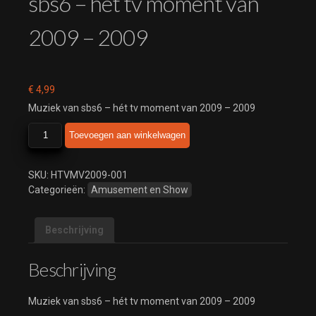
sbs6 – hét tv moment van
2009 – 2009
€
4,99
Muziek van sbs6 – hét tv moment van 2009 – 2009
sbs6
Toevoegen aan winkelwagen
-
hét
tv
SKU:
HTVMV2009-001
moment
Categorieën:
Amusement en Show
van
2009
Beschrijving
-
2009
aantal
Beschrijving
Muziek van sbs6 – hét tv moment van 2009 – 2009