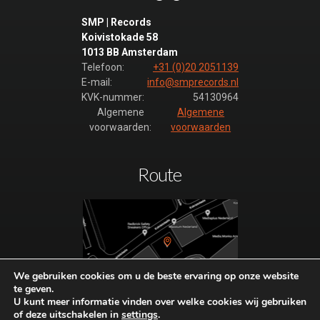
SMP | Records
Koivistokade 58
1013 BB Amsterdam
Telefoon:
+31 (0)20 2051139
E-mail:
info@smprecords.nl
KVK-nummer:
54130964
Algemene
Algemene
voorwaarden:
voorwaarden
Route
We gebruiken cookies om u de beste ervaring op onze website
te geven.
Plan hier uw route naar SMP-
U kunt meer informatie vinden over welke cookies wij gebruiken
of deze uitschakelen in
settings
.
Records.