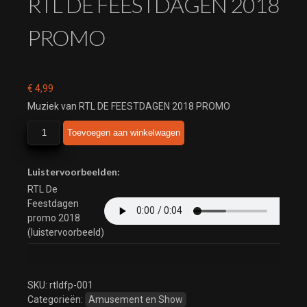
RTL DE FEESTDAGEN 2018
PROMO
€
4,99
Muziek van RTL DE FEESTDAGEN 2018 PROMO
RTL
Toevoegen aan winkelwagen
DE
FEESTDAGEN
2018
Luistervoorbeelden:
PROMO
RTL De
aantal
Feestdagen
promo 2018
(luistervoorbeeld)
SKU:
rtldfp-001
Categorieën:
Amusement en Show