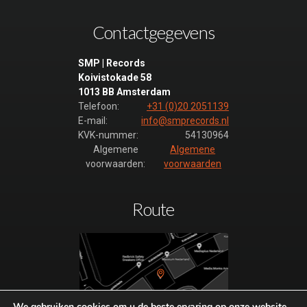
RTL 7
IDENT
Contactgegevens
SMP 2023
28
SMP | Records
RTL 7
Koivistokade 58
IDENT
1013 BB Amsterdam
SMP 2023
Telefoon:
+31 (0)20 2051139
29
E-mail:
info@smprecords.nl
KVK-nummer:
54130964
RTL 7
Algemene
Algemene
IDENT
voorwaarden:
voorwaarden
SMP 2023
30
RTL 7
Route
IDENT
SMP 2023
31
RTL 7
IDENT
SMP 2023
We gebruiken cookies om u de beste ervaring op onze website