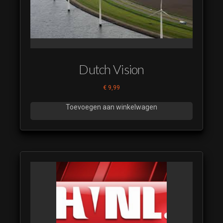
18
RTL 7
IDENT
SMP 2023
19
Dutch Vision
RTL 7
IDENT
€
9,99
SMP 2023
20
Toevoegen aan winkelwagen
RTL 7
IDENT
SMP 2023
21
RTL 7
IDENT
SMP 2023
22
RTL 7