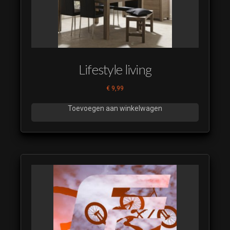
IDENT
SMP 2023
09
RTL 7
IDENT
Lifestyle living
SMP 2023
10
€
9,99
RTL 7
IDENT
Toevoegen aan winkelwagen
SMP 2023
11
RTL 7
IDENT
SMP 2023
12
RTL 7
IDENT
SMP 2023
13