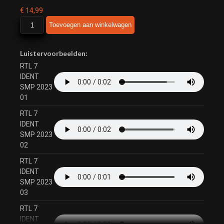
€
14,99
RTL
Toevoegen aan winkelwagen
7
IDENT
SMP
Luistervoorbeelden:
2023
RTL 7
aantal
IDENT
SMP 2023
01
RTL 7
IDENT
SMP 2023
02
RTL 7
IDENT
SMP 2023
03
RTL 7
IDENT