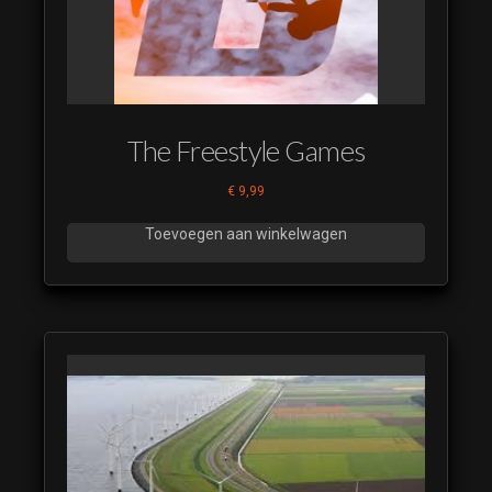
RTL 7
IDENT
SMP 2023
14
RTL 7
The Freestyle Games
IDENT
SMP 2023
€
9,99
15
Toevoegen aan winkelwagen
RTL 7
IDENT
SMP 2023
16
RTL 7
IDENT
SMP 2023
17
RTL 7
IDENT
SMP 2023