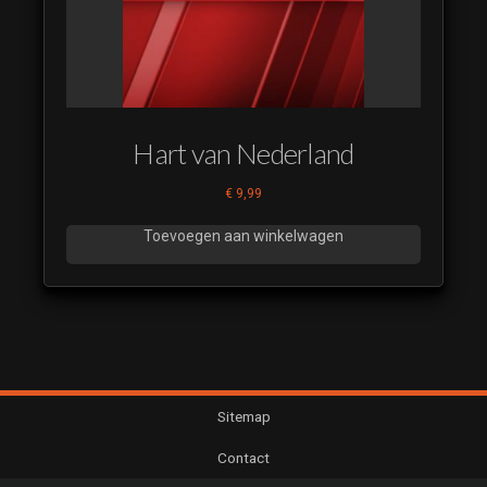
IDENT
SMP 2023
23
RTL 7
IDENT
SMP 2023
Hart van Nederland
24
RTL 7
€
9,99
IDENT
SMP 2023
Toevoegen aan winkelwagen
25
RTL 7
IDENT
SMP 2023
26
RTL 7
IDENT
Sitemap
SMP 2023
Contact
27