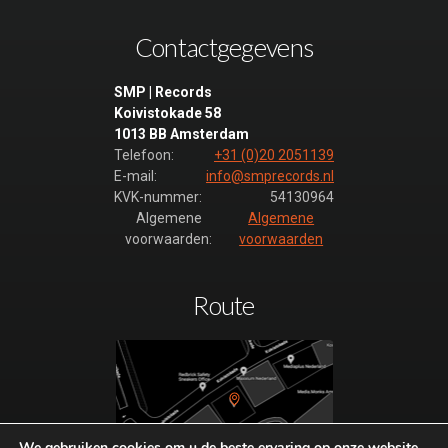
RTL 5
IDENT
Contactgegevens
SMP 2023
28
SMP | Records
RTL 5
Koivistokade 58
IDENT
1013 BB Amsterdam
SMP 2023
Telefoon:
+31 (0)20 2051139
29
E-mail:
info@smprecords.nl
KVK-nummer:
54130964
RTL 5
Algemene
Algemene
IDENT
voorwaarden:
voorwaarden
SMP 2023
30
RTL 5
Route
IDENT
SMP 2023
31
RTL 5
IDENT
SMP 2023
We gebruiken cookies om u de beste ervaring op onze website