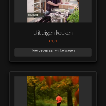
RTL 5
IDENT
SMP 2023
14
RTL 5
Uit eigen keuken
IDENT
SMP 2023
€
9,99
15
Toevoegen aan winkelwagen
RTL 5
IDENT
SMP 2023
16
RTL 5
IDENT
SMP 2023
17
RTL 5
IDENT
SMP 2023