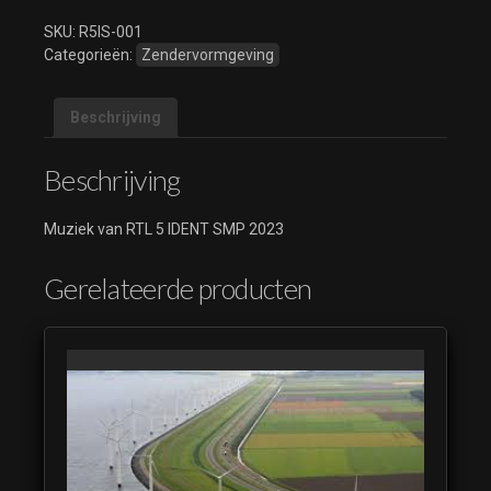
SMP 2023
SKU:
R5IS-001
04
Categorieën:
Zendervormgeving
RTL 5
IDENT
SMP 2023
Beschrijving
05
Beschrijving
RTL 5
IDENT
SMP 2023
Muziek van RTL 5 IDENT SMP 2023
06
RTL 5
Gerelateerde producten
IDENT
SMP 2023
07
RTL 5
IDENT
SMP 2023
08
RTL 5