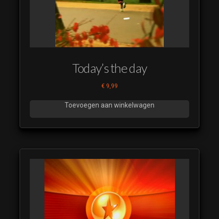
18
RTL 5
IDENT
SMP 2023
19
Today’s the day
RTL 5
IDENT
€
9,99
SMP 2023
20
Toevoegen aan winkelwagen
RTL 5
IDENT
SMP 2023
21
RTL 5
IDENT
SMP 2023
22
RTL 5