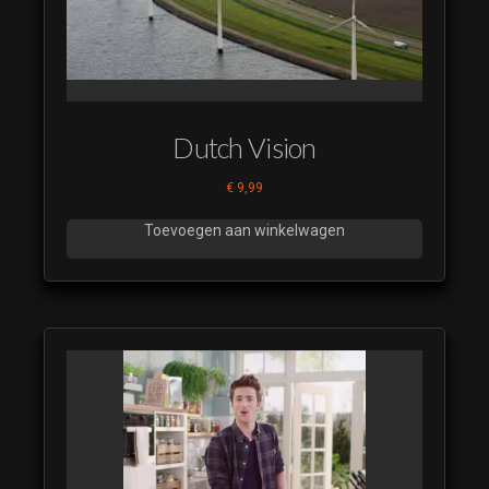
IDENT
SMP 2023
09
RTL 5
IDENT
Dutch Vision
SMP 2023
10
€
9,99
RTL 5
IDENT
Toevoegen aan winkelwagen
SMP 2023
11
RTL 5
IDENT
SMP 2023
12
RTL 5
IDENT
SMP 2023
13