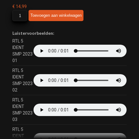
€
14,99
RTL
Toevoegen aan winkelwagen
5
IDENT
SMP
Luistervoorbeelden:
2023
RTL 5
aantal
IDENT
SMP 2023
01
RTL 5
IDENT
SMP 2023
02
RTL 5
IDENT
SMP 2023
03
RTL 5
IDENT