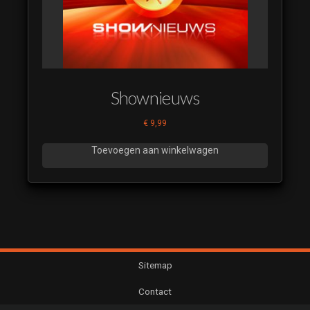
IDENT
SMP 2023
23
RTL 5
IDENT
SMP 2023
Shownieuws
24
RTL 5
€
9,99
IDENT
SMP 2023
Toevoegen aan winkelwagen
25
RTL 5
IDENT
SMP 2023
26
RTL 5
IDENT
Sitemap
SMP 2023
Contact
27