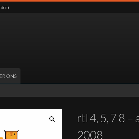
cten)
ER ONS
rtl 4, 5, 7 8 
2008