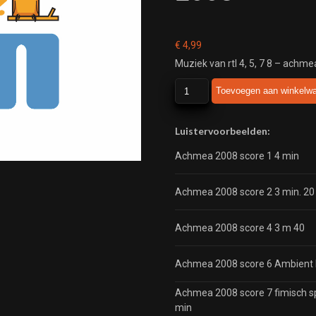
€
4,99
Muziek van rtl 4, 5, 7 8 – achm
rtl
Toevoegen aan winkelw
4,
5,
7
Luistervoorbeelden:
8
Achmea 2008 score 1 4 min
-
achmea
kennis
Achmea 2008 score 2 3 min. 20
quiz
-
Achmea 2008 score 4 3 m 40
2008
aantal
Achmea 2008 score 6 Ambient 
Achmea 2008 score 7 fimisch s
min