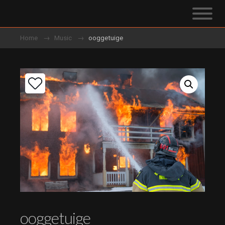
Home
Music
ooggetuige
ooggetuige