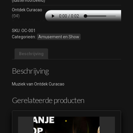
(luistervoorbeeld)
Ontdek Curacao
(04)
(luistervoorbeeld)
SKU:
OC-001
Ontdek Curacao
Categorieën:
Amusement en Show
(05)
(luistervoorbeeld)
Ontdek Curacao
Beschrijving
(06)
(luistervoorbeeld)
Beschrijving
Ontdek Curacao
(07)
Muziek van Ontdek Curacao
(luistervoorbeeld)
Ontdek Curacao
Gerelateerde producten
(08)
(luistervoorbeeld)
Ontdek Curacao
(09)
(luistervoorbeeld)