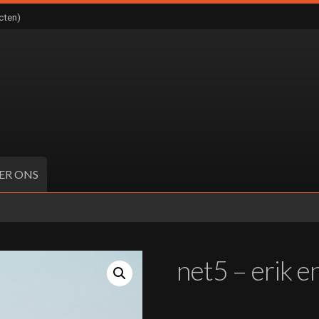
cten)
ER ONS
net5 – erik e