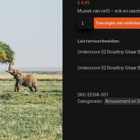
€
4,99
Muziek van net5 – erik en sasch
net5
Toevoegen aan winkelw
-
erik
en
Luistervoorbeelden:
sascha
Underscore 02 Roadtrip Gitaar 
in
afrika
-
Underscore 02 Roadtrip Gitaar 
2009
aantal
SKU:
EESIA-001
Categorieën:
Amusement en 