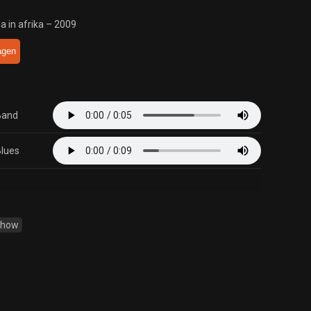
a in afrika – 2009
agen
Band
Blues
Show