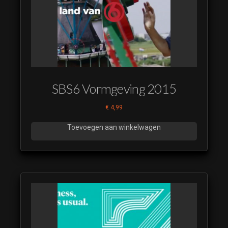
Miljoenenjacht
2016 (5)
(luistervoorbeeld)
Miljoenenjacht
2016 (6)
(luistervoorbeeld)
Miljoenenjacht
SBS6 Vormgeving 2015
2016 (7)
(luistervoorbeeld)
€
4,99
Miljoenenjacht
2016 (8)
Toevoegen aan winkelwagen
(luistervoorbeeld)
Miljoenenjacht
2016 (9)
(luistervoorbeeld)
01 Card
Loop A
[SMP]
14