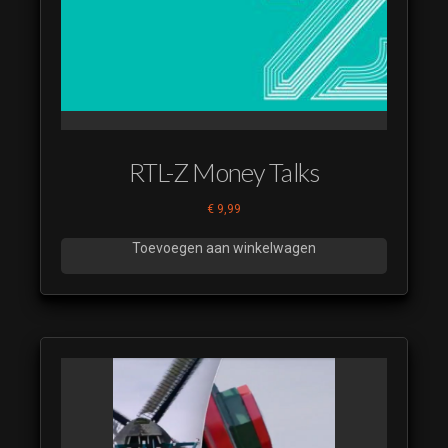
Miljoenenjacht
2016 (23)
(luistervoorbeeld)
Miljoenenjacht
2016 (24)
(luistervoorbeeld)
Miljoenenjacht
RTL-Z Money Talks
2016 (25)
(luistervoorbeeld)
€
9,99
Miljoenenjacht
Toevoegen aan winkelwagen
2016 (26)
(luistervoorbeeld)
Miljoenenjacht
2016 (3)
(luistervoorbeeld)
Miljoenenjacht
2016 (4)
(luistervoorbeeld)