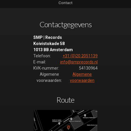
Contact
Leader Full
37
opening
Contactgegevens
Deel 1 sec
[SMP]
SMP | Records
opkomst
Koivistokade 58
leader 33
1013 BB Amsterdam
sec
Telefoon:
+31 (0)20 2051139
E-mail:
info@smprecords.nl
opkomst
KVK-nummer:
54130964
modellen
Algemene
Algemene
25 sec
voorwaarden:
voorwaarden
versie
[SMP]
Route
Whois 1
winnaar
opkomst
winnaars