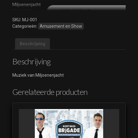
Miljoenenjacht
2016 (12)
(luistervoorbeeld)
SKU:
MJ-001
Categorieën:
Amusement en Show
Miljoenenjacht
2016 (13)
(luistervoorbeeld)
Beschrijving
Miljoenenjacht
2016 (14)
Beschrijving
(luistervoorbeeld)
Miljoenenjacht
Muziek van Miljoenenjacht
2016 (15)
(luistervoorbeeld)
Gerelateerde producten
Miljoenenjacht
2016 (16)
(luistervoorbeeld)
Miljoenenjacht
2016 (17)
(luistervoorbeeld)