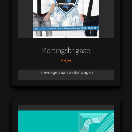
Miljoenenjacht
2016 (18)
(luistervoorbeeld)
Miljoenenjacht
2016 (19)
(luistervoorbeeld)
Miljoenenjacht
Kortingsbrigade
2016 (2)
(luistervoorbeeld)
€
9,99
Miljoenenjacht
Toevoegen aan winkelwagen
2016 (20)
(luistervoorbeeld)
Miljoenenjacht
2016 (21)
(luistervoorbeeld)
Miljoenenjacht
2016 (22)
(luistervoorbeeld)