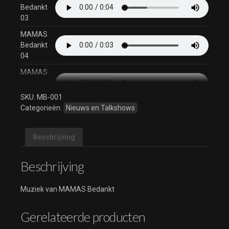
Bedankt
03
MAMAS
Bedankt
04
MAMAS
Bedankt
05
SKU:
MB-001
Categorieën:
Nieuws en Talkshows
MAMAS
Bedankt
06
Beschrijving
MAMAS
Bedankt
Beschrijving
07
MAMAS
Muziek van MAMAS Bedankt
Bedankt
08
Gerelateerde producten
MAMAS