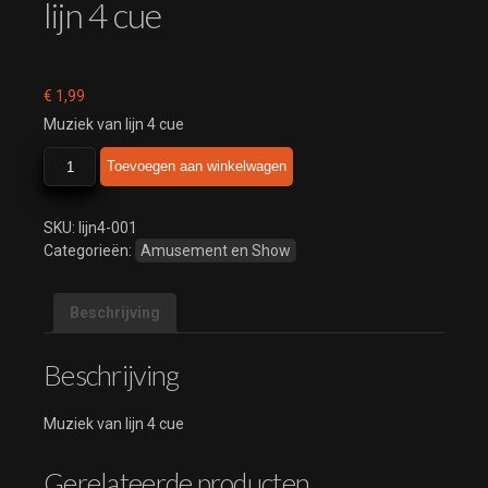
lijn 4 cue
€
1,99
Muziek van lijn 4 cue
lijn
Toevoegen aan winkelwagen
4
cue
aantal
SKU:
lijn4-001
Categorieën:
Amusement en Show
Beschrijving
Beschrijving
Muziek van lijn 4 cue
Gerelateerde producten