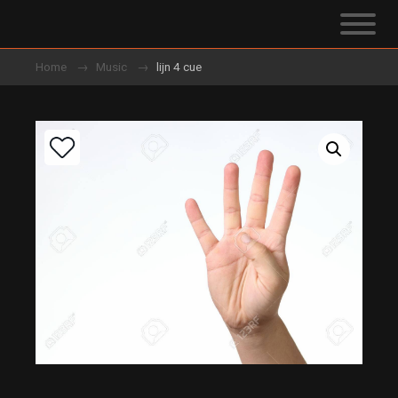
Home
Music
lijn 4 cue