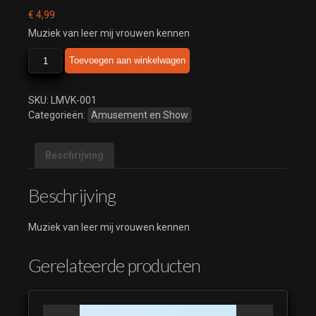
€
4,99
Muziek van leer mij vrouwen kennen
leer
Toevoegen aan winkelwagen
mij
vrouwen
kennen
SKU:
LMVK-001
aantal
Categorieën:
Amusement en Show
Beschrijving
Beschrijving
Muziek van leer mij vrouwen kennen
Gerelateerde producten