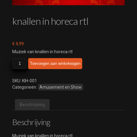
knallen in horeca rtl
€
4,99
Muziek van knallen in horeca rtl
knallen
Toevoegen aan winkelwagen
in
horeca
rtl
SKU:
KIH-001
aantal
Categorieën:
Amusement en Show
Beschrijving
Beschrijving
Muziek van knallen in horeca rtl