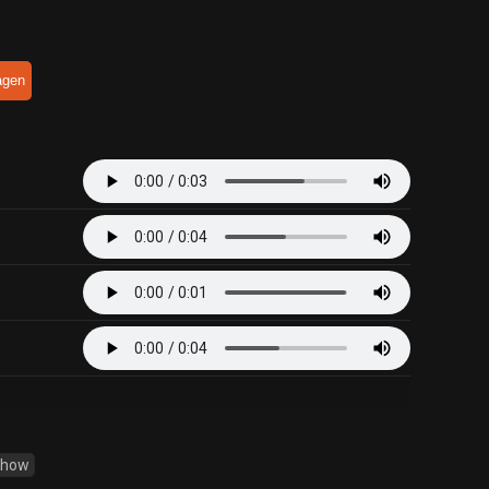
agen
Show