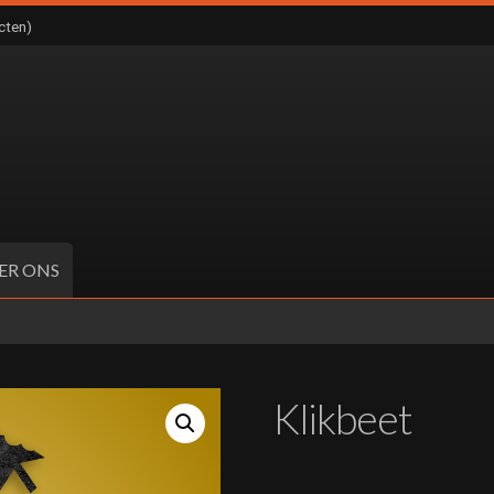
cten)
ER ONS
Klikbeet