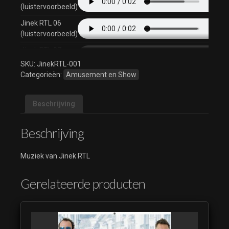
(luistervoorbeeld)
Jinek RTL 06
(luistervoorbeeld)
Jinek RTL 07
(luistervoorbeeld)
SKU:
JinekRTL-001
Categorieën:
Amusement en Show
Jinek RTL 08
(luistervoorbeeld)
Beschrijving
Jinek RTL 09
(luistervoorbeeld)
Beschrijving
Jinek RTL 10
(luistervoorbeeld)
Muziek van Jinek RTL
Jinek RTL 11
(luistervoorbeeld)
Gerelateerde producten
Jinek RTL 12
(luistervoorbeeld)
Jinek RTL 13
(luistervoorbeeld)