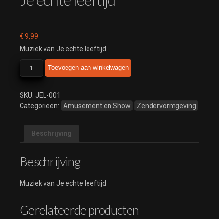
€
9,99
Muziek van Je echte leeftijd
Je
Toevoegen aan winkelwagen
echte
leeftijd
aantal
SKU:
JEL-001
Categorieën:
Amusement en Show
Zendervormgeving
Beschrijving
Beschrijving
Muziek van Je echte leeftijd
Gerelateerde producten