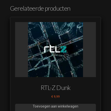
Jacks League 12
Gerelateerde producten
(luistervoorbeeld)
Jacks League 13
(luistervoorbeeld)
Jacks League 14
(luistervoorbeeld)
RTL-Z Dunk
€
9,99
Toevoegen aan winkelwagen