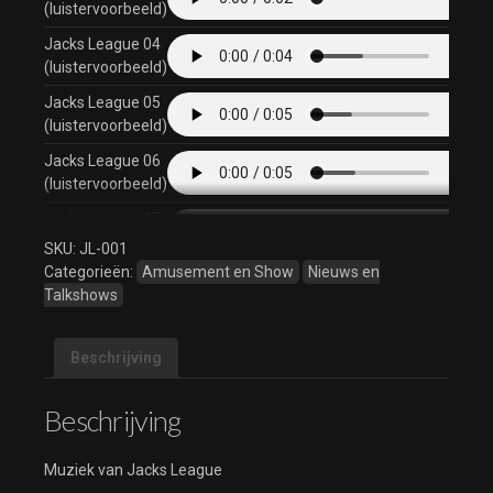
(luistervoorbeeld)
Jacks League 04
(luistervoorbeeld)
Jacks League 05
(luistervoorbeeld)
Jacks League 06
(luistervoorbeeld)
Jacks League 07
(luistervoorbeeld)
SKU:
JL-001
Categorieën:
Amusement en Show
Nieuws en
Jacks League 08
Talkshows
(luistervoorbeeld)
Jacks League 09
Beschrijving
(luistervoorbeeld)
Jacks League 10
Beschrijving
(luistervoorbeeld)
Jacks League 11
Muziek van Jacks League
(luistervoorbeeld)