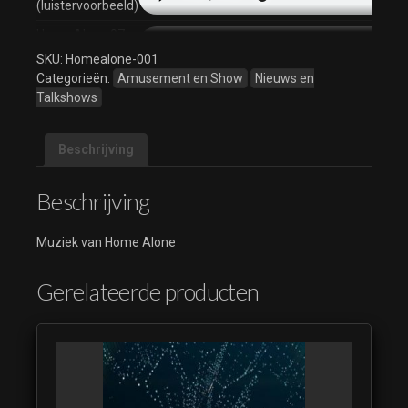
(luistervoorbeeld)
Home Alone 07
(luistervoorbeeld)
SKU:
Homealone-001
Categorieën:
Amusement en Show
Nieuws en
Home Alone 08
Talkshows
(luistervoorbeeld)
Home Alone 09
Beschrijving
(luistervoorbeeld)
Home Alone 10
Beschrijving
(luistervoorbeeld)
Home Alone 11
Muziek van Home Alone
(luistervoorbeeld)
Gerelateerde producten