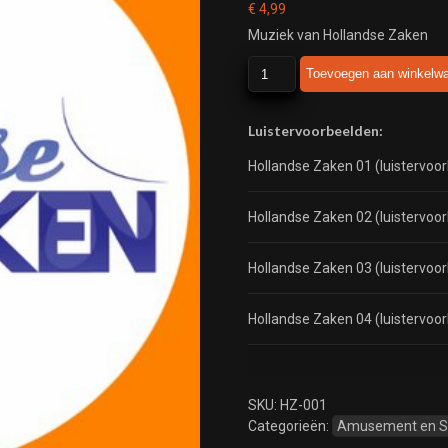
€
4,99
Muziek van Hollandse Zaken
Hollandse
Toevoegen aan winkelw
Zaken
aantal
Luistervoorbeelden:
Hollandse Zaken 01 (luistervoo
Hollandse Zaken 02 (luistervoo
Hollandse Zaken 03 (luistervoo
Hollandse Zaken 04 (luistervoo
SKU:
HZ-001
Categorieën:
Amusement en 