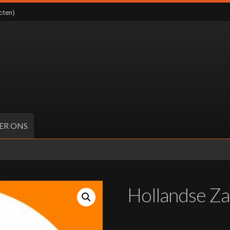
cten)
ER ONS
Hollandse Z