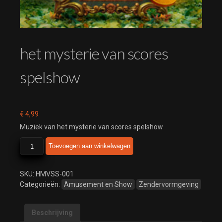
het mysterie van scores
spelshow
€
4,99
Muziek van het mysterie van scores spelshow
het
Toevoegen aan winkelwagen
mysterie
van
scores
SKU:
HMVSS-001
spelshow
Categorieën:
Amusement en Show
Zendervormgeving
aantal
Beschrijving