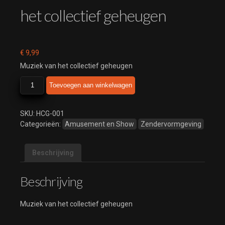
het collectief geheugen
€
9,99
Muziek van het collectief geheugen
het
Toevoegen aan winkelwagen
collectief
geheugen
aantal
SKU:
HCG-001
Categorieën:
Amusement en Show
Zendervormgeving
Beschrijving
Beschrijving
Muziek van het collectief geheugen