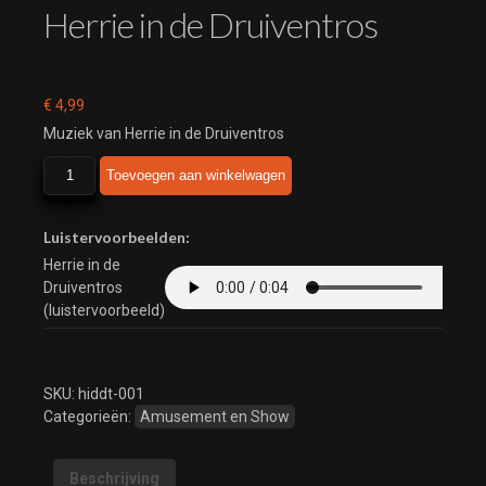
Herrie in de Druiventros
€
4,99
Muziek van Herrie in de Druiventros
Herrie
Toevoegen aan winkelwagen
in
de
Druiventros
Luistervoorbeelden:
aantal
Herrie in de
Druiventros
(luistervoorbeeld)
SKU:
hiddt-001
Categorieën:
Amusement en Show
Beschrijving