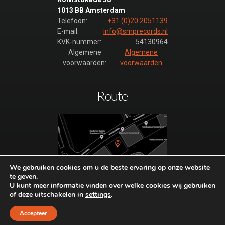
1013 BB Amsterdam
Telefoon:
+31 (0)20 2051139
E-mail:
info@smprecords.nl
KVK-nummer:
54130964
Algemene
Algemene
voorwaarden:
voorwaarden
Route
We gebruiken cookies om u de beste ervaring op onze website
te geven.
Plan hier uw route naar SMP-
U kunt meer informatie vinden over welke cookies wij gebruiken
of deze uitschakelen in
settings
.
Records.
Bezoek alleen op afspraak.
Accepteer