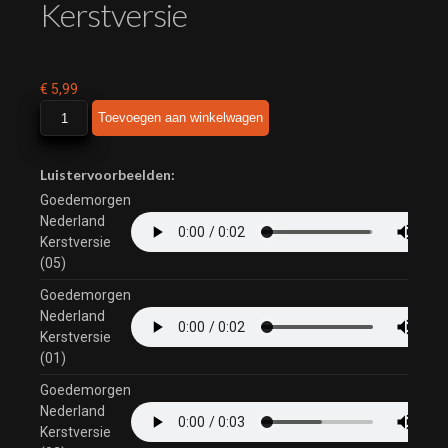
Kerstversie
€
5,99
Goedemorgen
Toevoegen aan winkelwagen
Nederland
Kerstversie
aantal
Luistervoorbeelden:
Goedemorgen
Nederland
Kerstversie
(05)
Goedemorgen
Nederland
Kerstversie
(01)
Goedemorgen
Nederland
Kerstversie