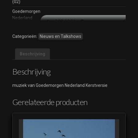
(02)
Goedemorgen
Nederland
Kerstversie
(03)
Categorieën:
Nieuws en Talkshows
Goedemorgen
Nederland
Kerstversie
Beschrijving
(04)
Beschrijving
Goedemorgen
Nederland
Kerstversie
muziek van Goedemorgen Nederland Kerstversie
Gerelateerde producten