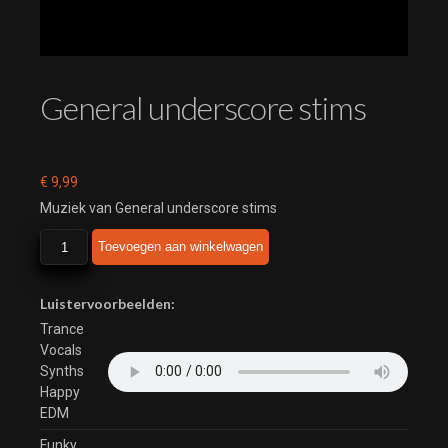
General underscore stims
€
9,99
Muziek van General underscore stims
General
Toevoegen aan winkelwagen
underscore
stims
aantal
Luistervoorbeelden:
Trance
Vocals
Synths
Happy
EDM
Funky