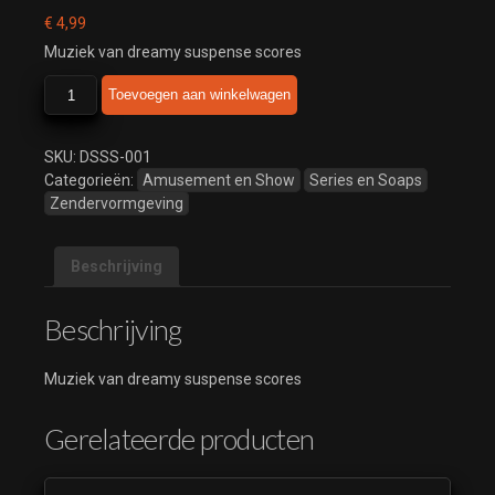
€
4,99
Muziek van dreamy suspense scores
Dreamy
Toevoegen aan winkelwagen
suspense
scores
aantal
SKU:
DSSS-001
Categorieën:
Amusement en Show
Series en Soaps
Zendervormgeving
Beschrijving
Beschrijving
Muziek van dreamy suspense scores
Gerelateerde producten