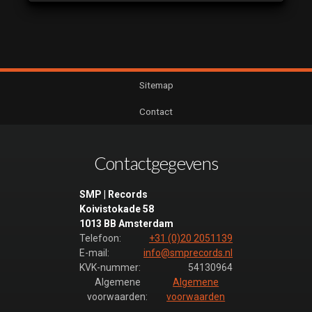
Restyle
2024 21
Doet-ie 't
Of Doet-ie
't niet
Sitemap
Restyle
2024 22
Contact
Doet-ie 't
Of Doet-ie
't niet
Contactgegevens
Restyle
2024 23
SMP | Records
Doet-ie 't
Koivistokade 58
Of Doet-ie
1013 BB Amsterdam
't niet
Telefoon:
+31 (0)20 2051139
Restyle
E-mail:
info@smprecords.nl
2024 24
KVK-nummer:
54130964
Algemene
Algemene
Doet-ie 't
voorwaarden:
voorwaarden
Of Doet-ie