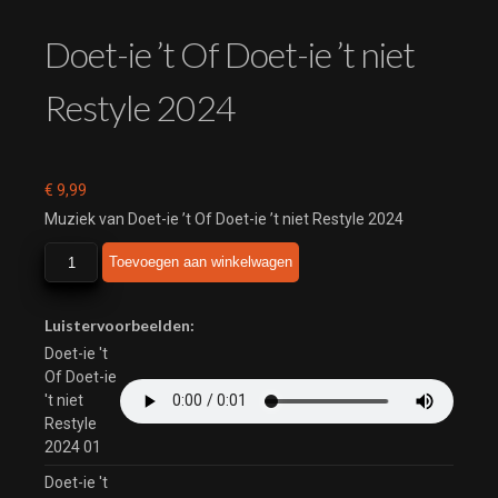
Doet-ie ’t Of Doet-ie ’t niet
Restyle 2024
€
9,99
Muziek van Doet-ie ’t Of Doet-ie ’t niet Restyle 2024
Doet-
Toevoegen aan winkelwagen
ie
't
Of
Luistervoorbeelden:
Doet-
Doet-ie 't
ie
Of Doet-ie
't
't niet
niet
Restyle
Restyle
2024 01
2024
Doet-ie 't
aantal