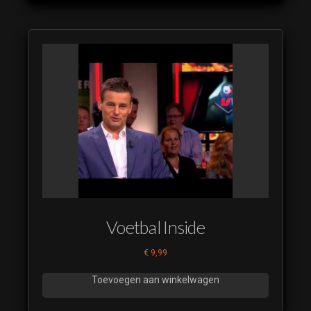
2024 17
Doet-ie 't
Of Doet-ie
't niet
Restyle
2024 18
Doet-ie 't
Of Doet-ie
't niet
Restyle
2024 19
Doet-ie 't
Of Doet-ie
Voetbal Inside
't niet
Restyle
€
9,99
2024 20
Doet-ie 't
Toevoegen aan winkelwagen
Of Doet-ie
't niet