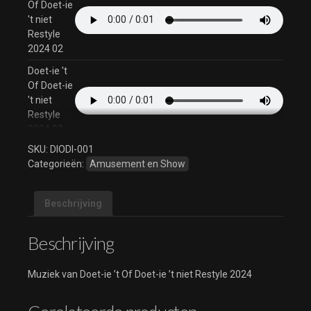
Of Doet-ie
't niet
Restyle
2024 02
Doet-ie 't
Of Doet-ie
't niet
Restyle
2024 03
SKU:
DIODI-001
Doet-ie 't
Categorieën:
Amusement en Show
Of Doet-ie
't niet
Restyle
Beschrijving
2024 04
Doet-ie 't
Beschrijving
Of Doet-ie
't niet
Muziek van Doet-ie ’t Of Doet-ie ’t niet Restyle 2024
Restyle
2024 05