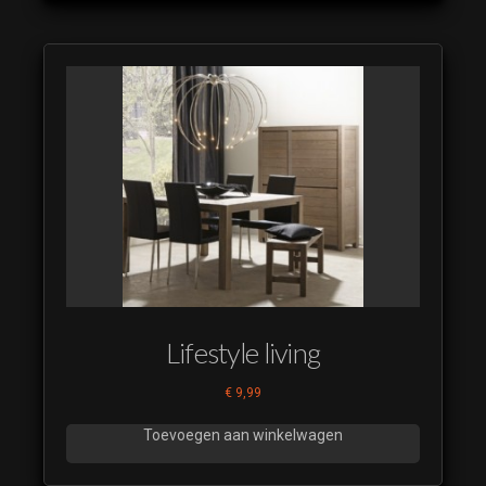
2024 13
Doet-ie 't
Of Doet-ie
't niet
Restyle
2024 14
Doet-ie 't
Of Doet-ie
't niet
Restyle
2024 15
Doet-ie 't
Of Doet-ie
't niet
Lifestyle living
Restyle
2024 16
€
9,99
Doet-ie 't
Toevoegen aan winkelwagen
Of Doet-ie
't niet
Restyle