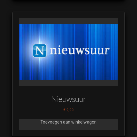
Doet-ie 't
Of Doet-ie
't niet
Restyle
2024 10
Doet-ie 't
Of Doet-ie
't niet
Restyle
2024 11
Doet-ie 't
Of Doet-ie
't niet
Restyle
Nieuwsuur
2024 12
€
9,99
Doet-ie 't
Of Doet-ie
Toevoegen aan winkelwagen
't niet
Restyle