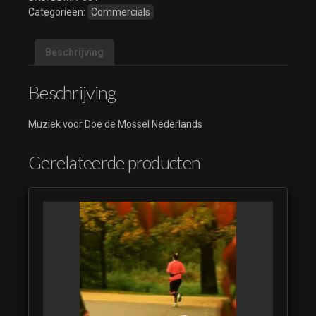
Categorieën:
Commercials
Doe de
Mossel
Nederlands
Beschrijving
05
Beschrijving
Doe de
Mossel
Nederlands
Muziek voor Doe de Mossel Nederlands
06
Doe de
Gerelateerde producten
Mossel
Nederlands
07
Doe de
Mossel
Nederlands
08
Doe de
Mossel