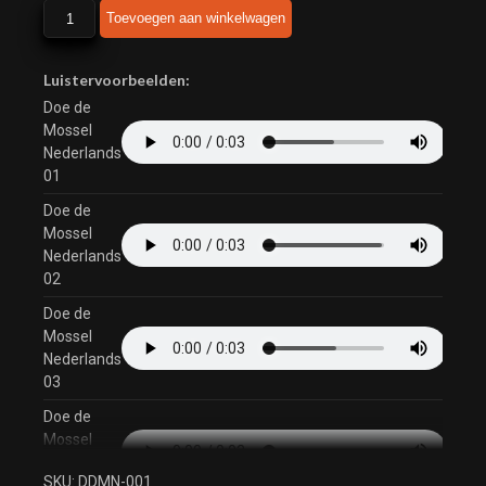
Doe
Toevoegen aan winkelwagen
de
Mossel
Nederlands
Luistervoorbeelden:
aantal
Doe de
Mossel
Nederlands
01
Doe de
Mossel
Nederlands
02
Doe de
Mossel
Nederlands
03
Doe de
Mossel
Nederlands
SKU:
DDMN-001
04