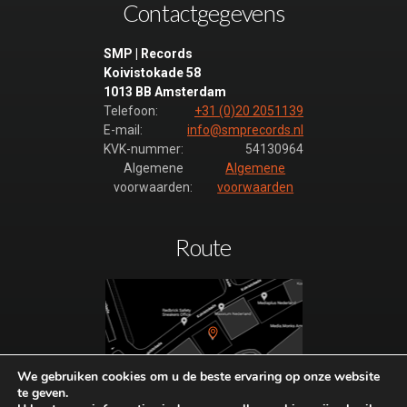
Contactgegevens
SMP | Records
Koivistokade 58
1013 BB Amsterdam
Telefoon:
+31 (0)20 2051139
E-mail:
info@smprecords.nl
KVK-nummer:
54130964
Algemene
Algemene
voorwaarden:
voorwaarden
Route
We gebruiken cookies om u de beste ervaring op onze website
te geven.
Plan hier uw route naar SMP-