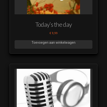
Nederlands
09
Doe de
Mossel
Today’s the day
Nederlands
10
€
9,99
Doe de
Mossel
Toevoegen aan winkelwagen
Nederlands
11
Doe de
Mossel
Nederlands
12
Doe de
Mossel
Nederlands
13
Doe de