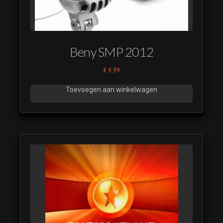
Mossel
Nederlands
14
Doe de
Beny SMP 2012
Mossel
Nederlands
€
9,99
15
Toevoegen aan winkelwagen